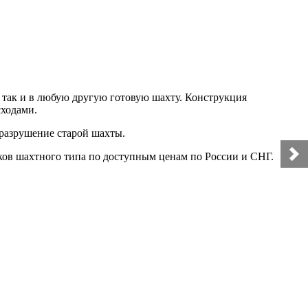
 так и в любую другую готовую шахту. Конструкция
сходами.
разрушение старой шахты.
ов шахтного типа по доступным ценам по России и СНГ.