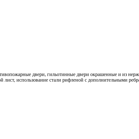
отивопожарные двери, гильотинные двери окрашенные и из нер
ой лист, использование стали рифленой с дополнительными ребр