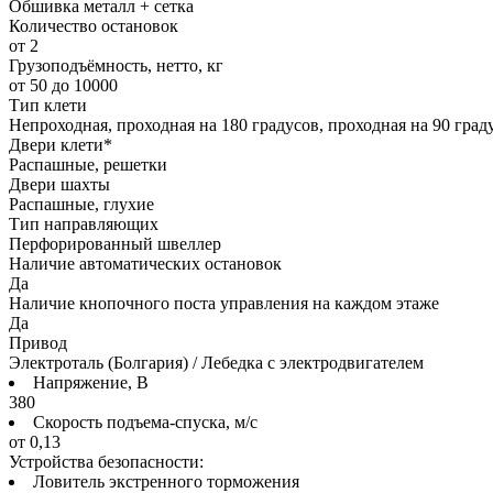
Обшивка металл + сетка
Количество остановок
от 2
Грузоподъёмность, нетто, кг
от 50 до 10000
Тип клети
Непроходная, проходная на 180 градусов, проходная на 90 град
Двери клети*
Распашные, решетки
Двери шахты
Распашные, глухие
Тип направляющих
Перфорированный швеллер
Наличие автоматических остановок
Да
Наличие кнопочного поста управления на каждом этаже
Да
Привод
Электроталь (Болгария) / Лебедка с электродвигателем
Напряжение, В
380
Скорость подъема-спуска, м/с
от 0,13
Устройства безопасности:
Ловитель экстренного торможения