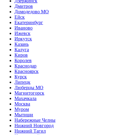
Дзержинск
Дмитров
Домодедово МО
Ейск
Екатеринбург
Иваново
Ижевск
Иркутск
Казань
Калуга
Киров
Королев
Краснодар
Красноярск
Курск
Липецк
Люберцы МО
Магнитогорск
Махачкала
Москва
Муром
Мытищи
Набережные Челны
Нижний Новгород
Нижний Тагил