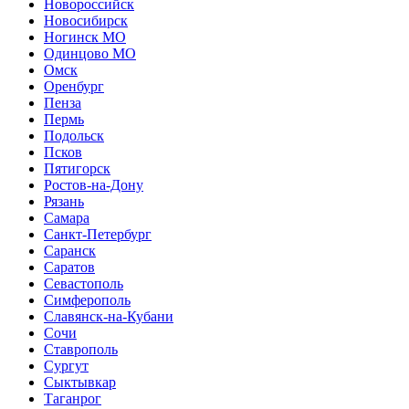
Новороссийск
Новосибирск
Ногинск МО
Одинцово МО
Омск
Оренбург
Пенза
Пермь
Подольск
Псков
Пятигорск
Ростов-на-Дону
Рязань
Самара
Санкт-Петербург
Саранск
Саратов
Севастополь
Симферополь
Славянск-на-Кубани
Сочи
Ставрополь
Сургут
Сыктывкар
Таганрог