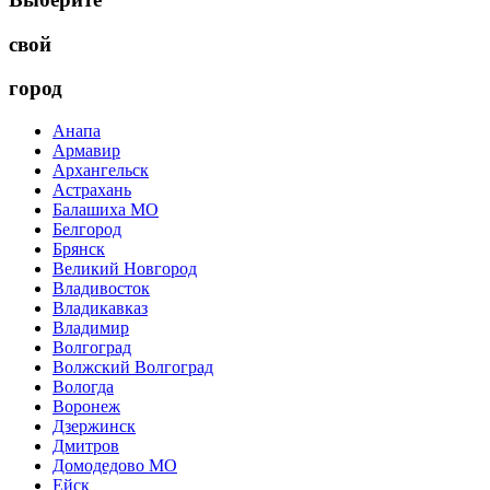
свой
город
Анапа
Армавир
Архангельск
Астрахань
Балашиха МО
Белгород
Брянск
Великий Новгород
Владивосток
Владикавказ
Владимир
Волгоград
Волжский Волгоград
Вологда
Воронеж
Дзержинск
Дмитров
Домодедово МО
Ейск