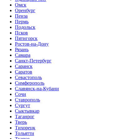
Омск
Оренбург
Пенза
Пермь
Подольск
Псков
Пятигорск
Ростов-на-Дону
Рязань
Самара
Санкт-Петербург
Саранск
Саратов
Севастополь
Симферополь
Славянск-на-Кубани
Сочи
Ставрополь
Сургут
Сыктывкар
Таганрог
Тверь
Тихорецк
Тольятти
Туапсе