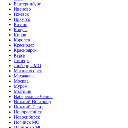
Екатеринбург
Иваново
Ижевск
Иркутск
Казань
Калуга
Киров
Королев
Краснодар
Красноярск
Курск
Липецк
Люберцы МО
Магнитогорск
Махачкала
Москва
Муром
Мытищи
Набережные Челны
Нижний Новгород
Нижний Тагил
Новороссийск
Новосибирск
Ногинск МО
Одинцово МО